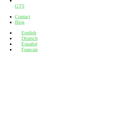
GTS
Contact
Blog
English
Deutsch
Español
Français