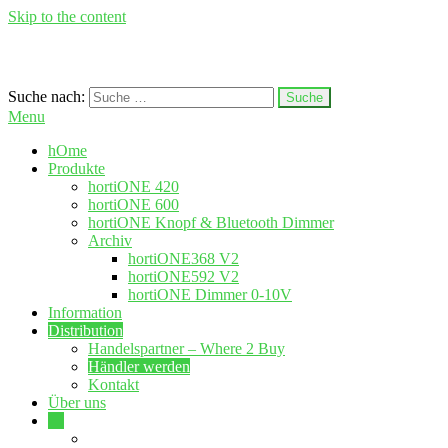
Skip to the content
Suche nach:
hortione.com
LED Pflanzenlampen
Menu
hOme
Produkte
hortiONE 420
hortiONE 600
hortiONE Knopf & Bluetooth Dimmer
Archiv
hortiONE368 V2
hortiONE592 V2
hortiONE Dimmer 0-10V
Information
Distribution
Handelspartner – Where 2 Buy
Händler werden
Kontakt
Über uns