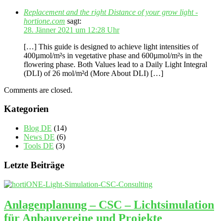
Replacement and the right Distance of your grow light -
hortione.com
sagt:
28. Jänner 2021 um 12:28 Uhr
[…] This guide is designed to achieve light intensities of
400µmol/m²s in vegetative phase and 600µmol/m²s in the
flowering phase. Both Values lead to a Daily Light Integral
(DLI) of 26 mol/m²d (More About DLI) […]
Comments are closed.
Kategorien
Blog DE
(14)
News DE
(6)
Tools DE
(3)
Letzte Beiträge
Anlagenplanung – CSC – Lichtsimulation
für Anbauvereine und Projekte