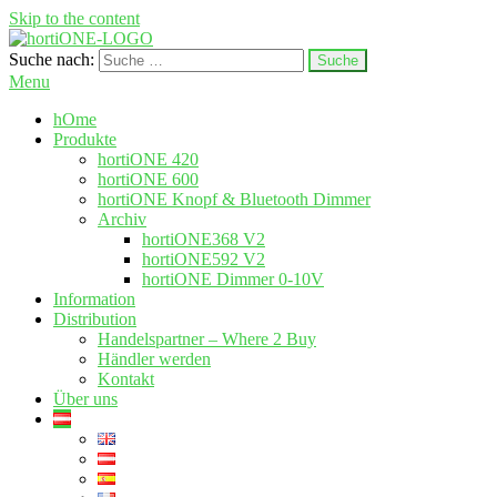
Skip to the content
Suche nach:
hortione.com
LED Pflanzenlampen
Menu
hOme
Produkte
hortiONE 420
hortiONE 600
hortiONE Knopf & Bluetooth Dimmer
Archiv
hortiONE368 V2
hortiONE592 V2
hortiONE Dimmer 0-10V
Information
Distribution
Handelspartner – Where 2 Buy
Händler werden
Kontakt
Über uns