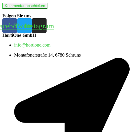
Folgen Sie uns
acebook
Twitter
Instagram
HortiOne GmbH
info@hortione.com
Montafonerstraße 14, 6780 Schruns