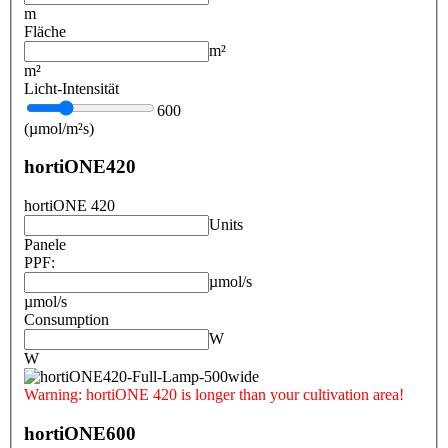
m
Fläche
m²
m²
Licht-Intensität
600
(µmol/m²s)
hortiONE420
hortiONE 420
Units
Panele
PPF:
µmol/s
µmol/s
Consumption
W
W
Warning: hortiONE 420 is longer than your cultivation area!
hortiONE600