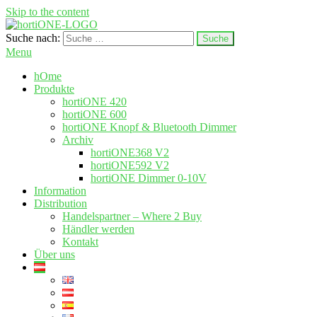
Skip to the content
Suche nach:
hortione.com
LED Pflanzenlampen
Menu
hOme
Produkte
hortiONE 420
hortiONE 600
hortiONE Knopf & Bluetooth Dimmer
Archiv
hortiONE368 V2
hortiONE592 V2
hortiONE Dimmer 0-10V
Information
Distribution
Handelspartner – Where 2 Buy
Händler werden
Kontakt
Über uns