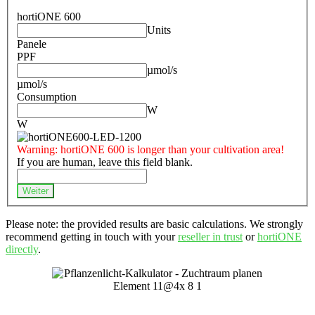
hortiONE 600
Units
Panele
PPF
µmol/s
µmol/s
Consumption
W
W
Warning: hortiONE 600 is longer than your cultivation area!
If you are human, leave this field blank.
Weiter
Please note: the provided results are basic calculations. We strongly
recommend getting in touch with your
reseller in trust
or
hortiONE
directly
.