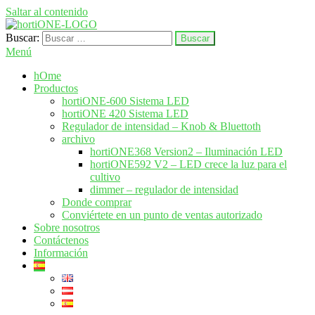
Saltar al contenido
Buscar:
hortione.com
LED crecer sistema de iluminación
Menú
hOme
Productos
hortiONE-600 Sistema LED
hortiONE 420 Sistema LED
Regulador de intensidad – Knob & Bluettoth
archivo
hortiONE368 Version2 – Iluminación LED
hortiONE592 V2 – LED crece la luz para el
cultivo
dimmer – regulador de intensidad
Donde comprar
Conviértete en un punto de ventas autorizado
Sobre nosotros
Contáctenos
Información