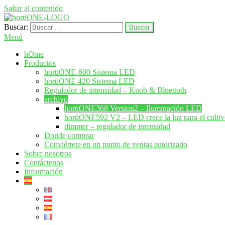
Saltar al contenido
Buscar:
hortione.com
LED crecer sistema de iluminación
Menú
hOme
Productos
hortiONE-600 Sistema LED
hortiONE 420 Sistema LED
Regulador de intensidad – Knob & Bluettoth
archivo
hortiONE368 Version2 – Iluminación LED
hortiONE592 V2 – LED crece la luz para el culti
dimmer – regulador de intensidad
Donde comprar
Conviértete en un punto de ventas autorizado
Sobre nosotros
Contáctenos
Información