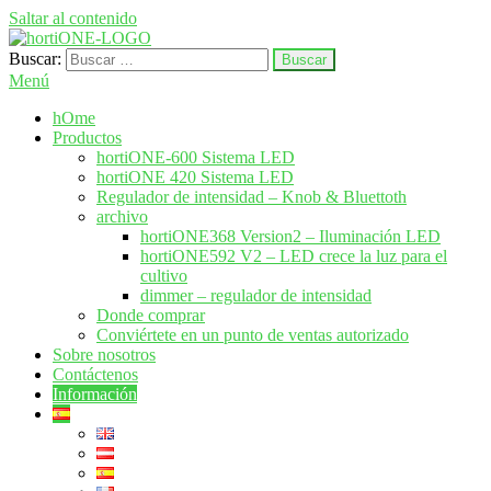
Saltar al contenido
Buscar:
hortione.com
LED crecer sistema de iluminación
Menú
hOme
Productos
hortiONE-600 Sistema LED
hortiONE 420 Sistema LED
Regulador de intensidad – Knob & Bluettoth
archivo
hortiONE368 Version2 – Iluminación LED
hortiONE592 V2 – LED crece la luz para el
cultivo
dimmer – regulador de intensidad
Donde comprar
Conviértete en un punto de ventas autorizado
Sobre nosotros
Contáctenos
Información