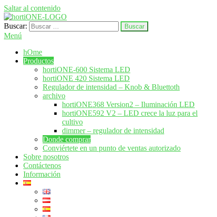
Saltar al contenido
Buscar:
hortione.com
LED crecer sistema de iluminación
Menú
hOme
Productos
hortiONE-600 Sistema LED
hortiONE 420 Sistema LED
Regulador de intensidad – Knob & Bluettoth
archivo
hortiONE368 Version2 – Iluminación LED
hortiONE592 V2 – LED crece la luz para el
cultivo
dimmer – regulador de intensidad
Donde comprar
Conviértete en un punto de ventas autorizado
Sobre nosotros
Contáctenos
Información