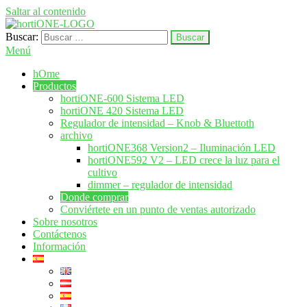
Saltar al contenido
Buscar:
hortione.com
LED crecer sistema de iluminación
Menú
hOme
Productos
hortiONE-600 Sistema LED
hortiONE 420 Sistema LED
Regulador de intensidad – Knob & Bluettoth
archivo
hortiONE368 Version2 – Iluminación LED
hortiONE592 V2 – LED crece la luz para el
cultivo
dimmer – regulador de intensidad
Donde comprar
Conviértete en un punto de ventas autorizado
Sobre nosotros
Contáctenos
Información