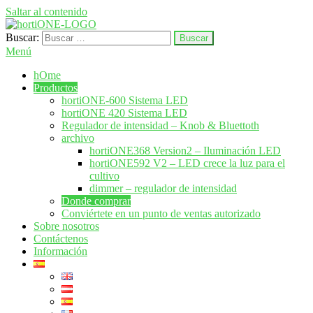
Saltar al contenido
Buscar:
hortione.com
LED crecer sistema de iluminación
Menú
hOme
Productos
hortiONE-600 Sistema LED
hortiONE 420 Sistema LED
Regulador de intensidad – Knob & Bluettoth
archivo
hortiONE368 Version2 – Iluminación LED
hortiONE592 V2 – LED crece la luz para el
cultivo
dimmer – regulador de intensidad
Donde comprar
Conviértete en un punto de ventas autorizado
Sobre nosotros
Contáctenos
Información